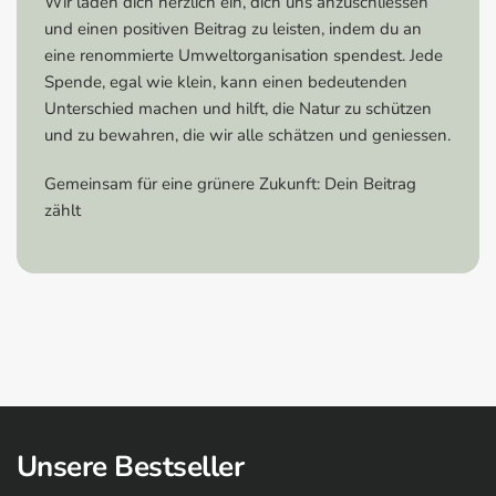
Wir laden dich herzlich ein, dich uns anzuschliessen
Glasreinigung in Kombination mit einem
und einen positiven Beitrag zu leisten, indem du an
Glasreiniger, um beste Ergebnisse zu erzielen.
eine renommierte Umweltorganisation spendest. Jede
Regelmässige Pflege:
Wasche das Tuch
Spende, egal wie klein, kann einen bedeutenden
regelmässig bei 30-60°C und vermeide
Unterschied machen und hilft, die Natur zu schützen
Weichspüler, um die Lebensdauer des Tuchs zu
und zu bewahren, die wir alle schätzen und geniessen.
verlängern.
Vor der ersten Verwendung waschen:
Wasche das
Gemeinsam für eine grünere Zukunft: Dein Beitrag
Tuch vor der ersten Anwendung, um mögliche
zählt
Produktionsrückstände zu entfernen.
Unsere Bestseller