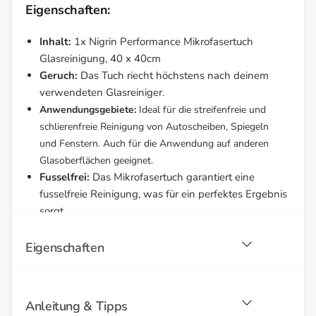
Eigenschaften:
Inhalt:
1x Nigrin Performance Mikrofasertuch
Glasreinigung, 40 x 40cm
Geruch:
Das Tuch riecht höchstens nach deinem
verwendeten Glasreiniger.
Anwendungsgebiete:
Ideal für die streifenfreie und
schlierenfreie Reinigung von Autoscheiben, Spiegeln
und Fenstern. Auch für die Anwendung auf anderen
Glasoberflächen geeignet.
Fusselfrei:
Das Mikrofasertuch garantiert eine
fusselfreie Reinigung, was für ein perfektes Ergebnis
sorgt.
Flache Rillung:
Die flache Rillung des Tuchs
unterstützt die Reinigung und sorgt gleichzeitig für
Eigenschaften
eine streifenfreie Sauberkeit.
Hohe Fasern:
Die hohen Fasern sind besonders
geeignet zum Trocknen von Oberflächen und
Anleitung & Tipps
nehmen Wasser und Glasreiniger effektiv auf.