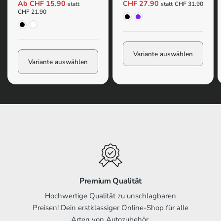
Kennzeichenhalter Set
60 x 90cm
Ab CHF 15.90
CHF 27.90
statt
statt
CHF 31.90
Langformat | 4er-Pack
Schwarz
Violett
CHF 21.90
Schwarz
Transparent
Variante auswählen
Variante auswählen
Premium Qualität
Hochwertige Qualität zu unschlagbaren
Preisen! Dein erstklassiger Online-Shop für alle
Arten von Autozubehör.