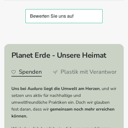
zu bewahren.
Vorteile:
Streifenfreie Sauberkeit:
Das Mikrofasertuch
garantiert eine schlieren und streifenfreie Reinigung
von Glasoberflächen.
Fusselfrei:
Keine fusseligen Rückstände, was zu
Planet Erde - Unsere Heimat
einer perfekten, klaren Sicht führt.
Hohe Saugkraft:
Die hohen Fasern des Tuchs
Spenden
Plastik mit Verantwortun
nehmen Wasser effizient auf und unterstützen das
schnelle Trocknen von Oberflächen.
Langlebig:
Das Mikrofasertuch ist robust und kann
Uns bei Auduro liegt die Umwelt am Herzen
, und wir
viele Male gewaschen werden, ohne seine
setzen uns aktiv für nachhaltige und
Saugkraft oder Weichheit zu verlieren.
umweltfreundliche Praktiken ein. Doch wir glauben
fest daran, dass wir
gemeinsam noch mehr erreichen
Tipps & Tricks:
können.
Optimale Anwendung:
Verwende das Tuch bei der